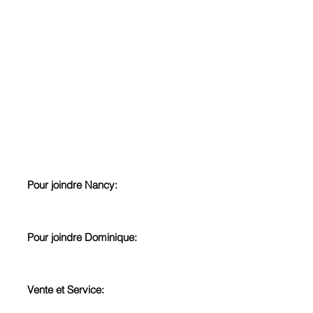
Nos bureaux
12, avenue William-Dobell
Baie-Comeau, QC G4Z
1T7
Téléphone:
418 294-4274
Télécopieur:
418 294-4421
Pour joindre Nancy:
nancy@usinagecotenord.com
Pour joindre Dominique:
dominique@usinagecotenord.com
Vente et Service:
service@usinagecotenord.com